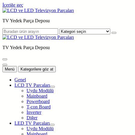
İçeriğe geç
TV Yedek Parça Deposu
TV Yedek Parça Deposu
Menü
Kategorilere göz at
Genel
LCD TV Parçaları
Uydu Modülü
Mainboard
Powerboard
T-con Board
İnverter
Diğer
LED TV Parçaları
Uydu Modülü
Mainboard