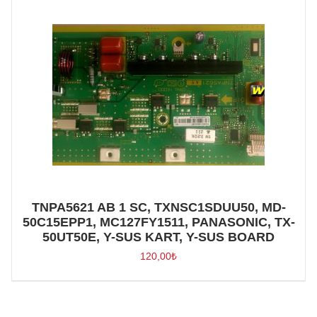
TNPA5621 AB 1 SC, TXNSC1SDUU50, MD-
50C15EPP1, MC127FY1511, PANASONIC, TX-
50UT50E, Y-SUS KART, Y-SUS BOARD
120,00
₺