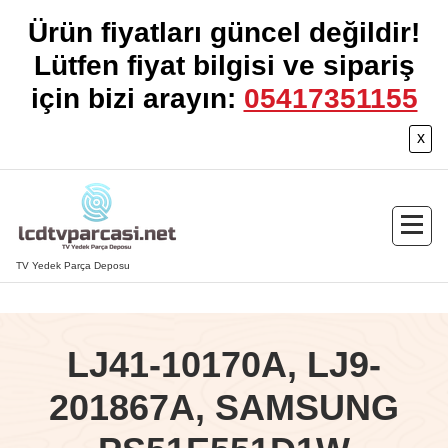
Ürün fiyatları güncel değildir!
Lütfen fiyat bilgisi ve sipariş
için bizi arayın:
05417351155
x
İçeriğe
geç
TV Yedek Parça Deposu
LJ41-10170A, LJ9-
201867A, SAMSUNG