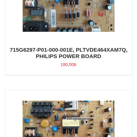
715G6297-P01-000-001E, PLTVDE464XAM7Q,
PHILIPS POWER BOARD
180,00
₺