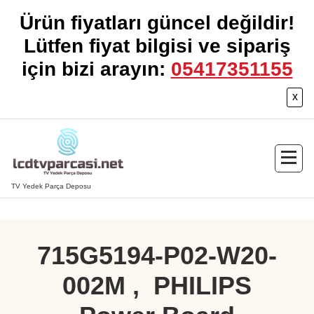
Ürün fiyatları güncel değildir!
Lütfen fiyat bilgisi ve sipariş
için bizi arayın:
05417351155
x
İçeriğe
geç
TV Yedek Parça Deposu
715G5194-P02-W20-
002M , PHILIPS