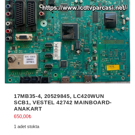
17MB35-4, 20529845, LC420WUN
SCB1, VESTEL 42742 MAINBOARD-
ANAKART
650,00
₺
1 adet stokta