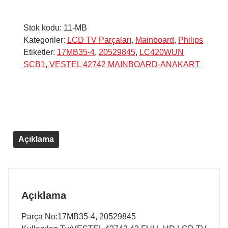
Stok kodu:
11-MB
Kategoriler:
LCD TV Parçaları
,
Mainboard
,
Philips
Etiketler:
17MB35-4
,
20529845
,
LC420WUN
SCB1
,
VESTEL 42742 MAINBOARD-ANAKART
Açıklama
Açıklama
Parça No:17MB35-4, 20529845