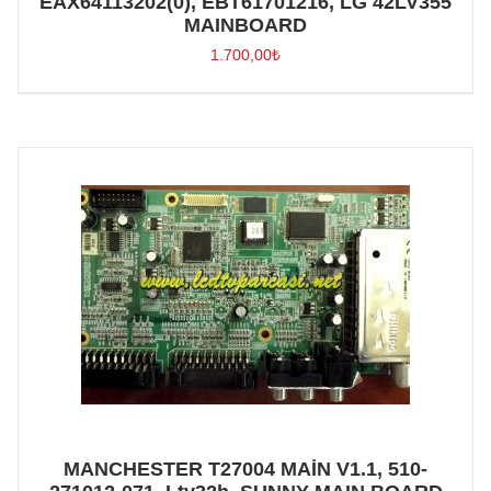
EAX64113202(0), EBT61701216, LG 42LV355
MAINBOARD
1.700,00
₺
MANCHESTER T27004 MAİN V1.1, 510-