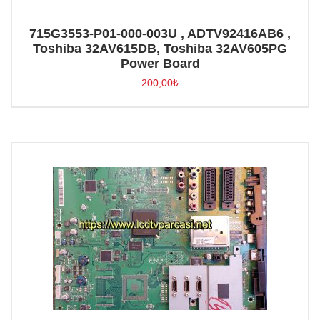
715G3553-P01-000-003U , ADTV92416AB6 ,
Toshiba 32AV615DB, Toshiba 32AV605PG
Power Board
200,00
₺