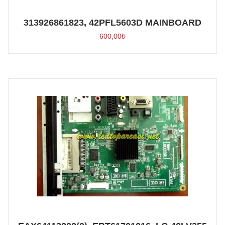
313926861823, 42PFL5603D MAINBOARD
600,00
₺