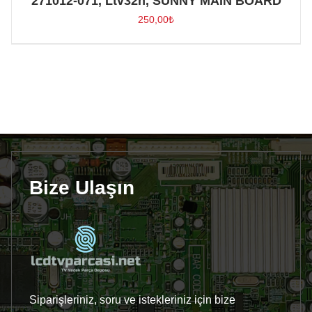
271012-071, Ltv32h, SUNNY MAIN BOARD
250,00
₺
Bize Ulaşın
Siparişleriniz, soru ve istekleriniz için bize