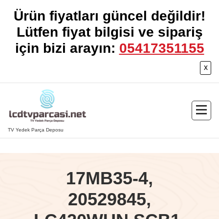
Ürün fiyatları güncel değildir!
Lütfen fiyat bilgisi ve sipariş
için bizi arayın:
05417351155
x
İçeriğe
geç
TV Yedek Parça Deposu
17MB35-4,
20529845,