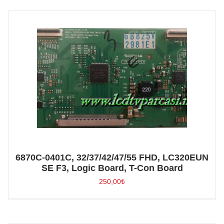
6870C-0401C, 32/37/42/47/55 FHD, LC320EUN
SE F3, Logic Board, T-Con Board
250,00
₺