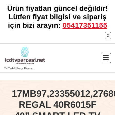
Ürün fiyatları güncel değildir!
Lütfen fiyat bilgisi ve sipariş
için bizi arayın:
05417351155
x
İçeriğe
geç
TV Yedek Parça Deposu
17MB97,23355012,2768
REGAL 40R6015F