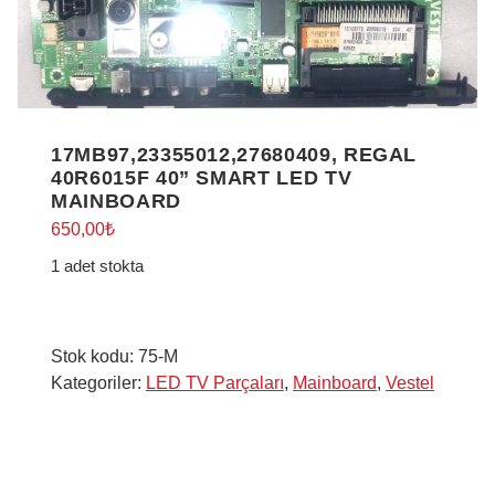
17MB97,23355012,27680409, REGAL
40R6015F 40” SMART LED TV
MAINBOARD
650,00
₺
1 adet stokta
Stok kodu:
75-M
Kategoriler:
LED TV Parçaları
,
Mainboard
,
Vestel