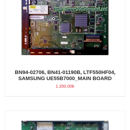
BN94-02706, BN41-01190B, LTF550HF04,
SAMSUNG UE55B7000_MAIN BOARD
1.200,00
₺