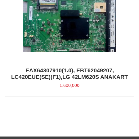
EAX64307910(1.0), EBT62049207,
LC420EUE(SE)(F1),LG 42LM620S ANAKART
1.600,00
₺