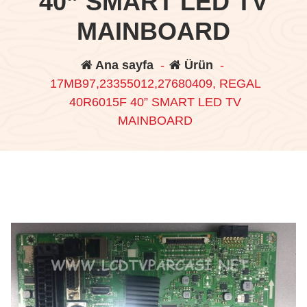
40” SMART LED TV
MAINBOARD
Ana sayfa
-
Ürün
-
17MB97,23355012,27680409, REGAL
40R6015F 40” SMART LED TV
MAINBOARD