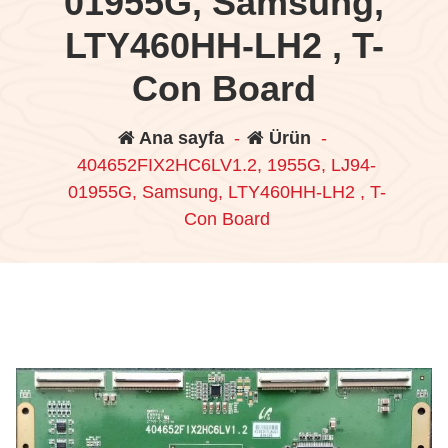
01955G, Samsung,
LTY460HH-LH2 , T-
Con Board
Ana sayfa
-
Ürün
-
404652FIX2HC6LV1.2, 1955G, LJ94-
01955G, Samsung, LTY460HH-LH2 , T-
Con Board