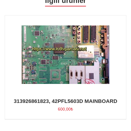
İlgili ürünler
313926861823, 42PFL5603D MAINBOARD
600,00
₺