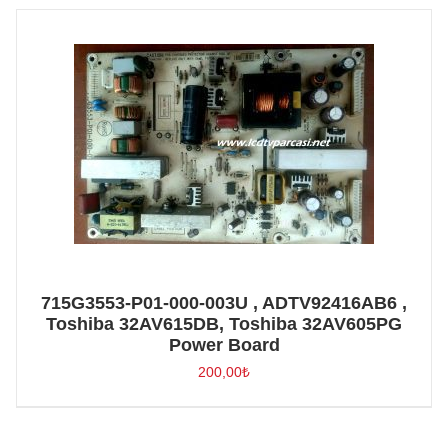
715G3553-P01-000-003U , ADTV92416AB6 ,
Toshiba 32AV615DB, Toshiba 32AV605PG
Power Board
200,00
₺