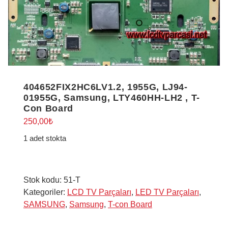
404652FIX2HC6LV1.2, 1955G, LJ94-
01955G, Samsung, LTY460HH-LH2 , T-
Con Board
250,00
₺
1 adet stokta
Stok kodu:
51-T
Kategoriler:
LCD TV Parçaları
,
LED TV Parçaları
,
SAMSUNG
,
Samsung
,
T-con Board