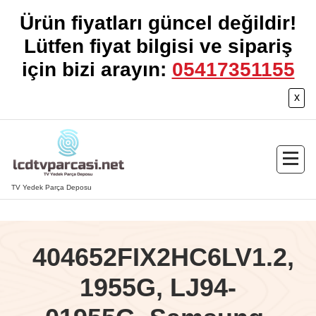
Ürün fiyatları güncel değildir!
Lütfen fiyat bilgisi ve sipariş
için bizi arayın:
05417351155
x
İçeriğe
geç
TV Yedek Parça Deposu
404652FIX2HC6LV1.2,
1955G, LJ94-