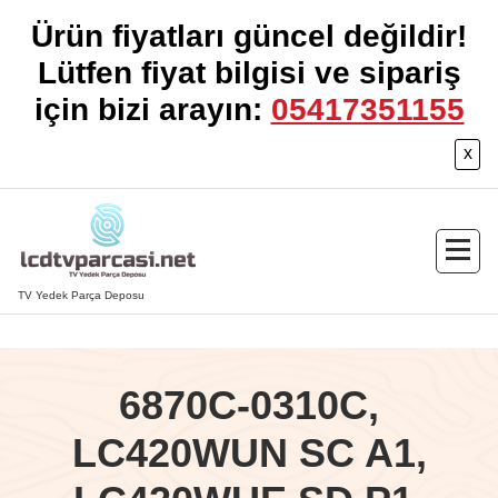
Ürün fiyatları güncel değildir!
Lütfen fiyat bilgisi ve sipariş
için bizi arayın:
05417351155
x
İçeriğe
geç
TV Yedek Parça Deposu
6870C-0310C,
LC420WUN SC A1,