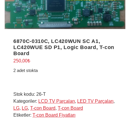
6870C-0310C, LC420WUN SC A1,
LC420WUE SD P1, Logic Board, T-con
Board
250,00
₺
2 adet stokta
Stok kodu:
26-T
Kategoriler:
LCD TV Parçaları
,
LED TV Parçaları
,
LG
,
LG
,
T-con Board
,
T-con Board
Etiketler:
T-con Board Fiyatları