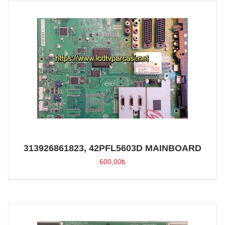
313926861823, 42PFL5603D MAINBOARD
600,00
₺