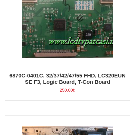
6870C-0401C, 32/37/42/47/55 FHD, LC320EUN
SE F3, Logic Board, T-Con Board
250,00
₺