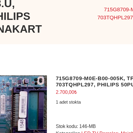
.U,
715G8709-
HILIPS
703TQHPL297,
ANAKART
715G8709-M0E-B00-005K, T
703TQHPL297, PHILIPS 50P
2.700,00
₺
1 adet stokta
Stok kodu:
146-MB