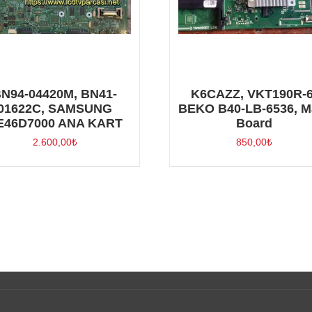
N94-04420M, BN41-
K6CAZZ, VKT190R-6
01622C, SAMSUNG
BEKO B40-LB-6536, M
E46D7000 ANA KART
Board
2.600,00
₺
850,00
₺