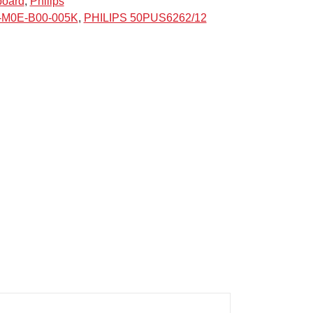
board
,
Philips
-M0E-B00-005K
,
PHILIPS 50PUS6262/12