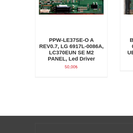
PPW-LE37SE-O A
B
REV0.7, LG 6917L-0086A,
LC370EUN SE M2
U
PANEL, Led Driver
50,00
₺