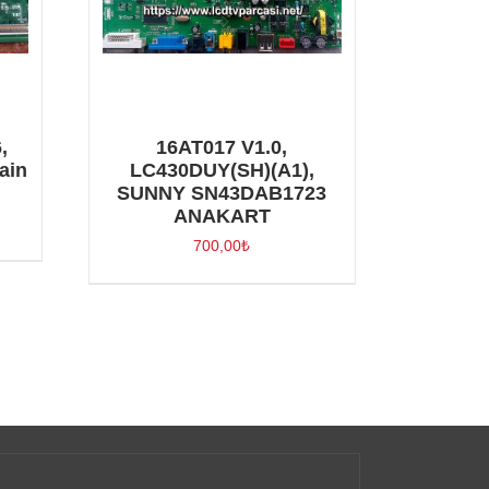
,
16AT017 V1.0,
ain
LC430DUY(SH)(A1),
SUNNY SN43DAB1723
ANAKART
700,00
₺