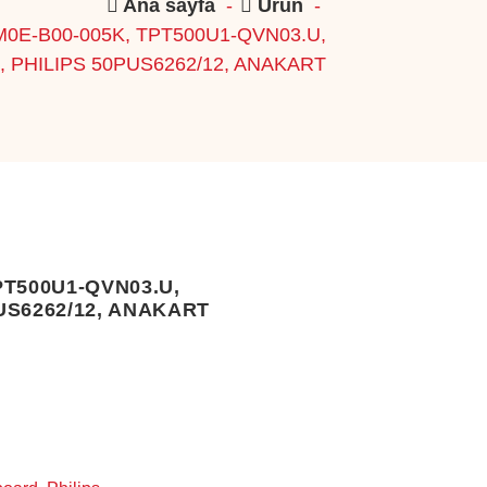
Ana sayfa
-
Ürün
-
M0E-B00-005K, TPT500U1-QVN03.U,
 PHILIPS 50PUS6262/12, ANAKART
PT500U1-QVN03.U,
US6262/12, ANAKART