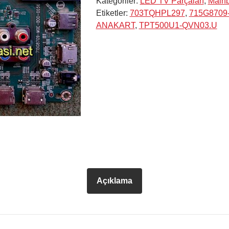
Kategoriler:
LED TV Parçaları
,
Main
Etiketler:
703TQHPL297
,
715G8709
ANAKART
,
TPT500U1-QVN03.U
Açıklama