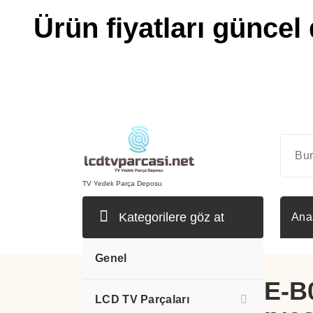
Ürün fiyatları güncel 
İçeriğe
geç
TV Yedek Parça Deposu
Kategorilere göz at
Ana
Genel
715G8709-M0E-B
LCD TV Parçaları