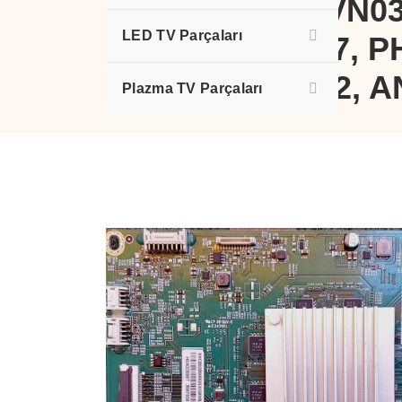
TPT500U1-QVN03
LED TV Parçaları
703TQHPL297, P
50PUS6262/12, 
Plazma TV Parçaları