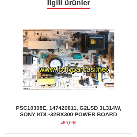
İlgili ürünler
PSC10308E, 147420811, G2LSD 3L314W,
SONY KDL-32BX300 POWER BOARD
450,00
₺