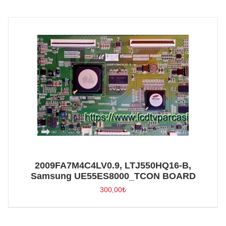
2009FA7M4C4LV0.9, LTJ550HQ16-B,
Samsung UE55ES8000_TCON BOARD
300,00
₺