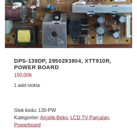
DPS-139DP, 2950293804, XTT910R,
POWER BOARD
150,00
₺
1 adet stokta
Stok kodu:
130-PW
Kategoriler:
Arçelik-Beko
,
LCD TV Parçaları
,
Powerboard