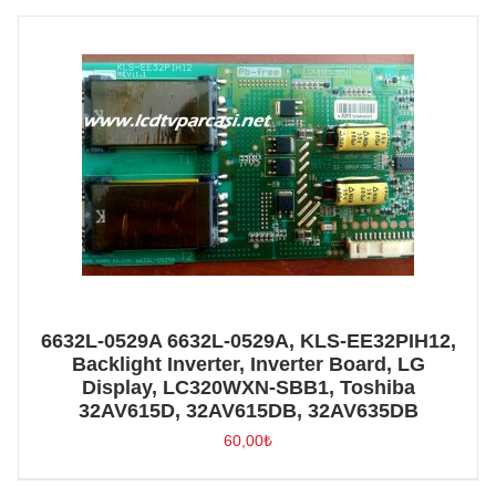
6632L-0529A 6632L-0529A, KLS-EE32PIH12,
Backlight Inverter, Inverter Board, LG
Display, LC320WXN-SBB1, Toshiba
32AV615D, 32AV615DB, 32AV635DB
60,00
₺