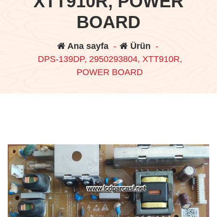
XTT910R, POWER
BOARD
Ana sayfa
-
Ürün
-
DPS-139DP, 2950293804, XTT910R,
POWER BOARD