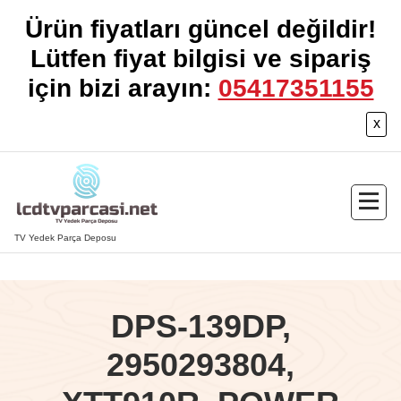
Ürün fiyatları güncel değildir!
Lütfen fiyat bilgisi ve sipariş
için bizi arayın:
05417351155
x
İçeriğe
geç
TV Yedek Parça Deposu
DPS-139DP,
2950293804,