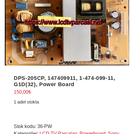
DPS-205CP, 147409911, 1-474-099-11,
G1D(32), Power Board
150,00
₺
1 adet stokta
Stok kodu:
36-PW
Kategoriler:
LCD TV Parçaları
,
Powerboard
,
Sony