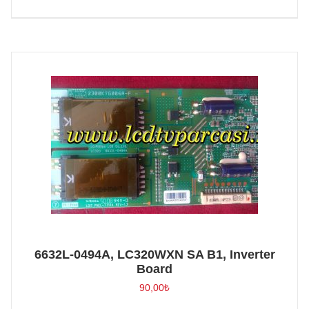
6632L-0494A, LC320WXN SA B1, Inverter
Board
90,00
₺