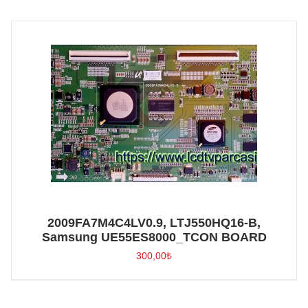
2009FA7M4C4LV0.9, LTJ550HQ16-B,
Samsung UE55ES8000_TCON BOARD
300,00
₺