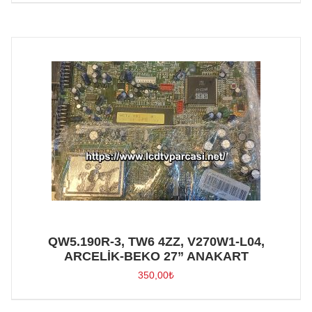
QW5.190R-3, TW6 4ZZ, V270W1-L04,
ARCELİK-BEKO 27” ANAKART
350,00
₺