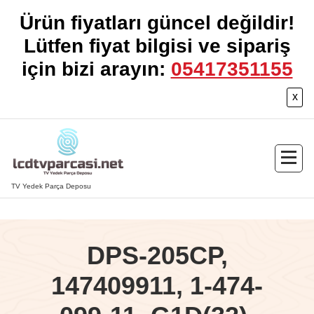
Ürün fiyatları güncel değildir!
Lütfen fiyat bilgisi ve sipariş
için bizi arayın:
05417351155
x
İçeriğe
geç
TV Yedek Parça Deposu
DPS-205CP,
147409911, 1-474-