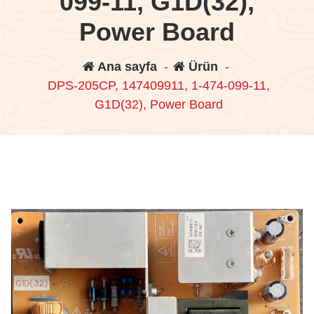
099-11, G1D(32),
Power Board
Ana sayfa
-
Ürün
-
DPS-205CP, 147409911, 1-474-099-11,
G1D(32), Power Board