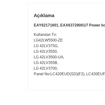
Açıklama
EAY62171601, EAX63729001/7 Power b
Kullanılan Tv:
LG42LW5500-ZE
LG 42LV375G,
LG 42LV3550,
LG 42LV3500-UA,
LG 42LV355B,
LG 42LV3700,
Panel No:LC420EUD(SD)(F2), LC420EUF