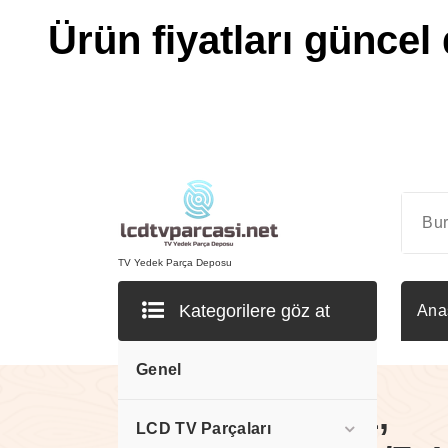
Ürün fiyatları güncel 
İçeriğe
geç
TV Yedek Parça Deposu
Kategorilere göz at
Ana
Genel
EAY62171601,
LCD TV Parçaları