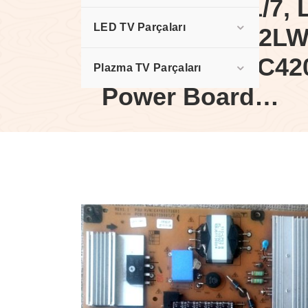
EAX63729001/7, 
LED TV Parçaları
11SPL, LG , 42LW
42LW5590 , LC42
Plazma TV Parçaları
Power Board…