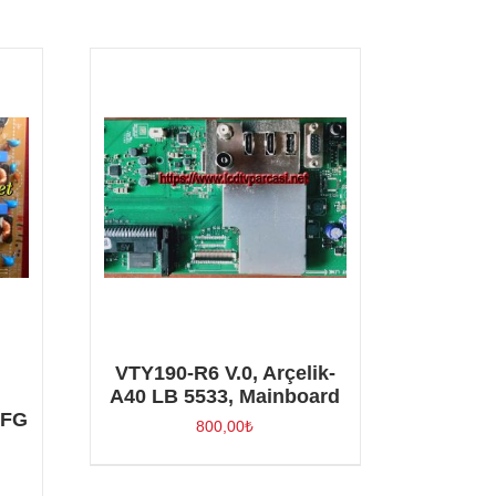
,
VTY190-R6 V.0, Arçelik-
A40 LB 5533, Mainboard
 FG
800,00
₺