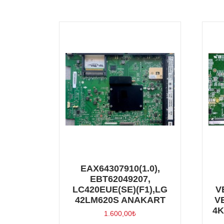
EAX64307910(1.0),
EBT62049207,
LC420EUE(SE)(F1),LG
V
42LM620S ANAKART
V
4K
1.600,00
₺