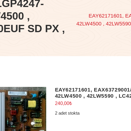
LGP4247-
4500 ,
EAY62171601, EA
42LW4500 , 42LW5590
0EUF SD PX ,
EAY62171601, EAX63729001/
42LW4500 , 42LW5590 , LC4
240,00
₺
2 adet stokta