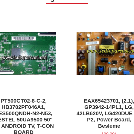
PT500GT02-8-C-2,
EAX65423701, (2.1)
HB3702PF046A1,
GP3942-14PL1, LG,
ES500QNDH-N2-N53,
42LB620V, LG420DUE
ESTEL 50UA9500 50″
P2, Power Board,
 ANDROID TV, T-CON
Besleme
BOARD