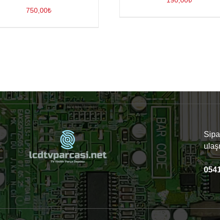
190,00
₺
750,00
₺
Sipar
ulaş
0541