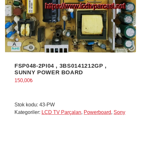
FSP048-2PI04 , 3BS0141212GP ,
SUNNY POWER BOARD
150,00
₺
Stok kodu:
43-PW
Kategoriler:
LCD TV Parçaları
,
Powerboard
,
Sony