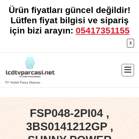
Ürün fiyatları güncel değildir!
Lütfen fiyat bilgisi ve sipariş
için bizi arayın:
05417351155
x
İçeriğe
geç
TV Yedek Parça Deposu
FSP048-2PI04 ,
3BS0141212GP ,