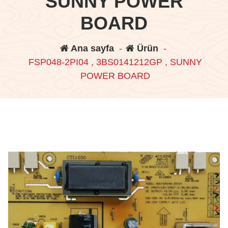
SUNNY POWER
BOARD
Ana sayfa
-
Ürün
-
FSP048-2PI04 , 3BS0141212GP , SUNNY
POWER BOARD