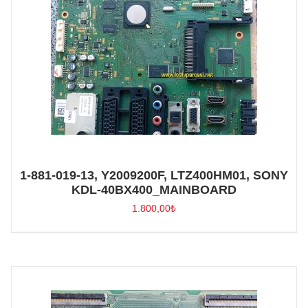
1-881-019-13, Y2009200F, LTZ400HM01, SONY
KDL-40BX400_MAINBOARD
1.800,00
₺