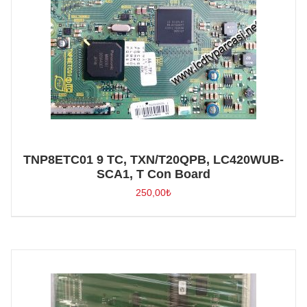
TNP8ETC01 9 TC, TXN/T20QPB, LC420WUB-
SCA1, T Con Board
250,00
₺