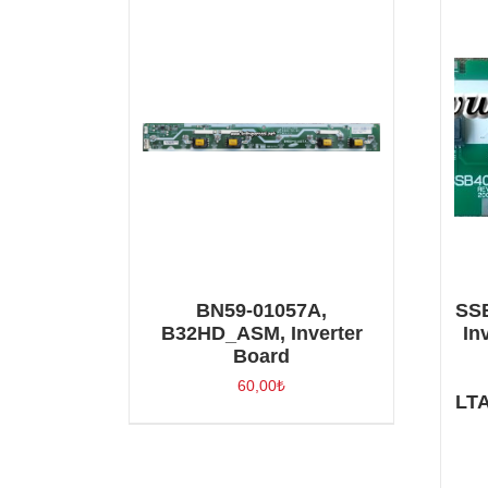
BN59-01057A,
SSB
B32HD_ASM, Inverter
In
Board
60,00
₺
LT