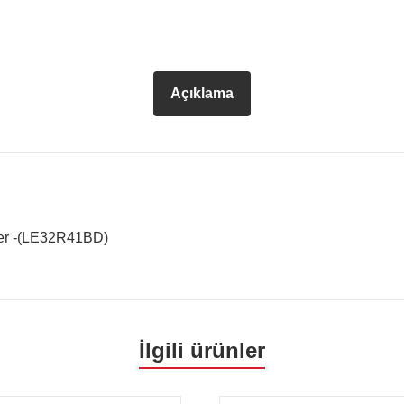
Açıklama
er -(LE32R41BD)
İlgili ürünler