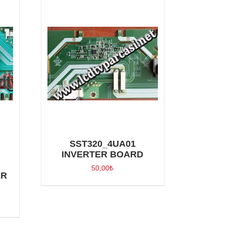
SST320_4UA01
INVERTER BOARD
50,00
₺
ER