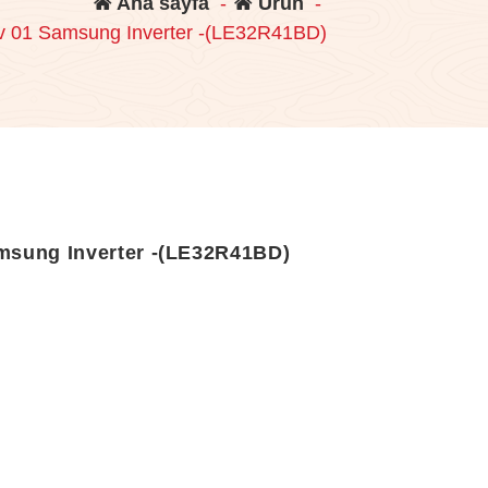
Ana sayfa
-
Ürün
-
 01 Samsung Inverter -(LE32R41BD)
msung Inverter -(LE32R41BD)