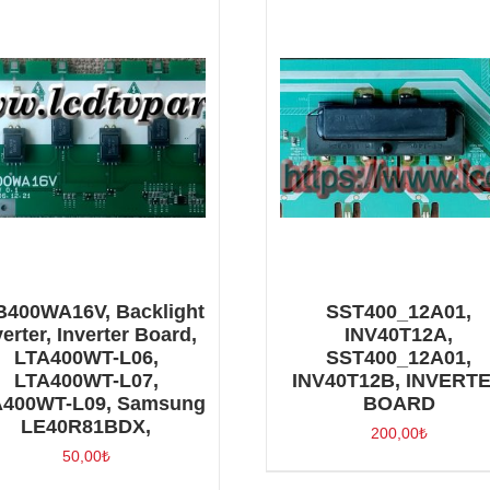
400WA16V, Backlight
SST400_12A01,
verter, Inverter Board,
INV40T12A,
LTA400WT-L06,
SST400_12A01,
LTA400WT-L07,
INV40T12B, INVERT
A400WT-L09, Samsung
BOARD
LE40R81BDX,
200,00
₺
50,00
₺