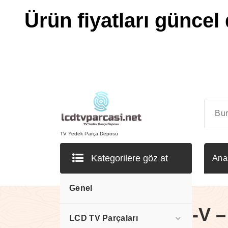
Ürün fiyatları güncel 
İçeriğe
geç
TV Yedek Parça Deposu
Kategorilere göz at
Ana
Genel
KLS-S320BCI-V –
LCD TV Parçaları