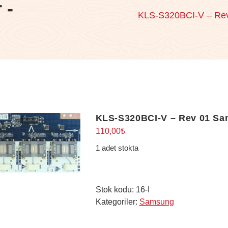
 -
KLS-S320BCI-V – Rev
KLS-S320BCI-V – Rev 01 Sa
110,00
₺
1 adet stokta
Stok kodu:
16-I
Kategoriler:
Samsung