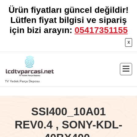
Ürün fiyatları güncel değildir!
Lütfen fiyat bilgisi ve sipariş
için bizi arayın:
05417351155
x
İçeriğe
geç
TV Yedek Parça Deposu
SSI400_10A01
REV0.4 , SONY-KDL-