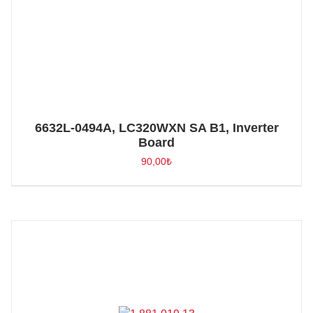
6632L-0494A, LC320WXN SA B1, Inverter
Board
90,00
₺