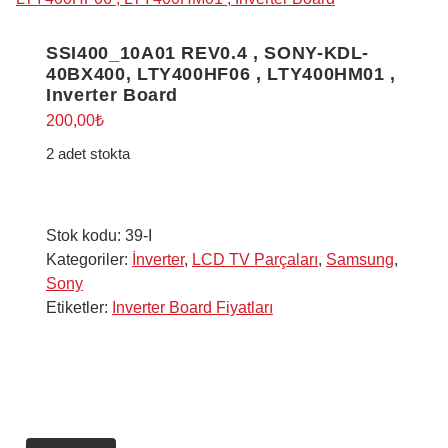
SSI400_10A01 REV0.4 , SONY-KDL-
40BX400, LTY400HF06 , LTY400HM01 ,
Inverter Board
200,00
₺
2 adet stokta
Stok kodu:
39-I
Kategoriler:
İnverter
,
LCD TV Parçaları
,
Samsung
,
Sony
Etiketler:
Inverter Board Fiyatları