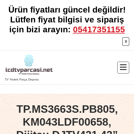
Ürün fiyatları güncel değildir!
Lütfen fiyat bilgisi ve sipariş
için bizi arayın:
05417351155
x
İçeriğe
geç
TV Yedek Parça Deposu
TP.MS3663S.PB805,
KM043LDF00658,