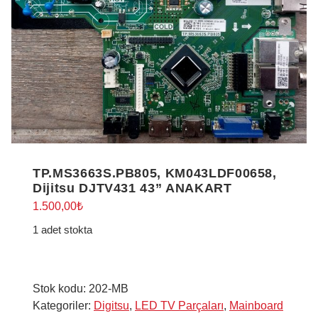
TP.MS3663S.PB805, KM043LDF00658,
Dijitsu DJTV431 43” ANAKART
1.500,00
₺
1 adet stokta
Stok kodu:
202-MB
Kategoriler:
Digitsu
,
LED TV Parçaları
,
Mainboard