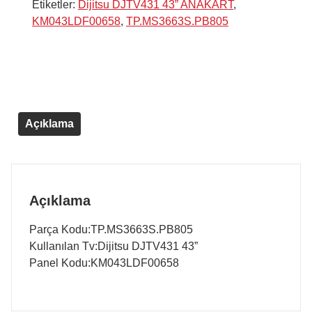
Etiketler:
Dijitsu DJTV431 43” ANAKART
,
KM043LDF00658
,
TP.MS3663S.PB805
Açıklama
Açıklama
Parça Kodu:TP.MS3663S.PB805
Kullanılan Tv:Dijitsu DJTV431 43”
Panel Kodu:KM043LDF00658