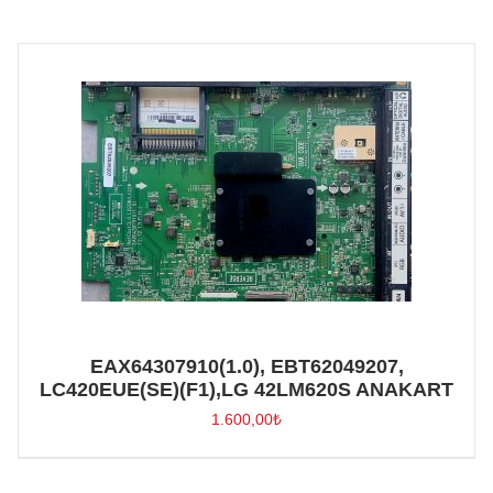
EAX64307910(1.0), EBT62049207,
LC420EUE(SE)(F1),LG 42LM620S ANAKART
1.600,00
₺