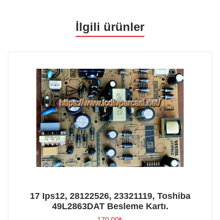
İlgili ürünler
17 Ips12, 28122526, 23321119, Toshiba
49L2863DAT Besleme Kartı.
170,00
₺