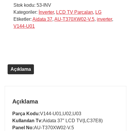
Stok kodu:
53-INV
Kategoriler:
İnverter
,
LCD TV Parçaları
,
LG
Etiketler:
Aidata 37
,
AU-T370XW02-V.5
,
inverter
,
V144-U01
Açıklama
Açıklama
Parça Kodu:
V144-U01,U02,U03
Kullanılan Tv:
Aidata 37″ LCD TV(LC37E8)
Panel No:
AU-T370XW02-V.5