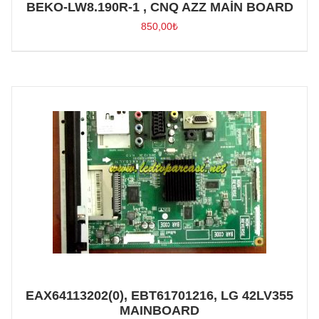
BEKO-LW8.190R-1 , CNQ AZZ MAİN BOARD
850,00
₺
EAX64113202(0), EBT61701216, LG 42LV355
MAINBOARD