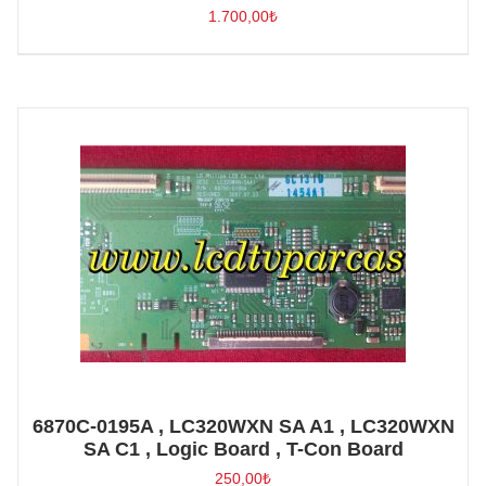
1.700,00
₺
6870C-0195A , LC320WXN SA A1 , LC320WXN
SA C1 , Logic Board , T-Con Board
250,00
₺