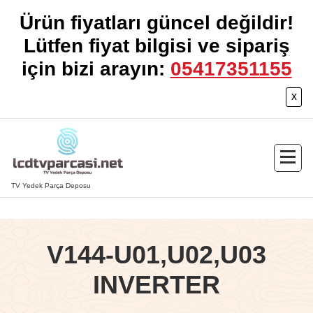
Ürün fiyatları güncel değildir!
Lütfen fiyat bilgisi ve sipariş
için bizi arayın:
05417351155
x
İçeriğe
geç
TV Yedek Parça Deposu
V144-U01,U02,U03
INVERTER