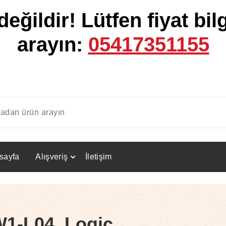
değildir!
Lütfen fiyat bilg
arayın:
05417351155
sayfa
Alışveriş
İletişim
1-L04, Logic