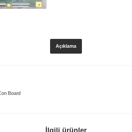
Açıklama
Con Board
İlgili ürünler