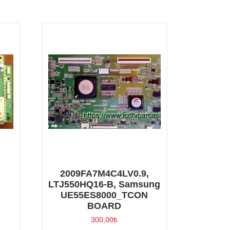
2009FA7M4C4LV0.9,
LTJ550HQ16-B, Samsung
UE55ES8000_TCON
BOARD
300,00
₺