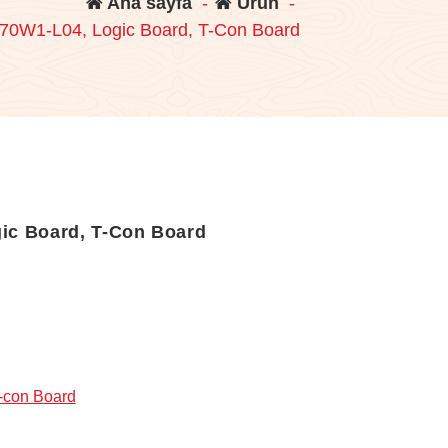
Ana sayfa
-
Ürün
-
0W1-L04, Logic Board, T-Con Board
ic Board, T-Con Board
-con Board