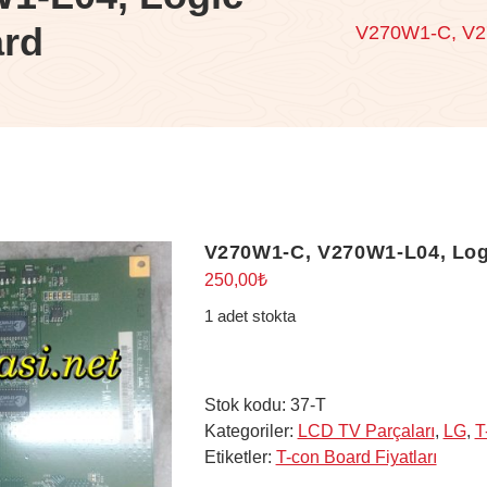
ard
V270W1-C, V27
V270W1-C, V270W1-L04, Log
250,00
₺
1 adet stokta
Stok kodu:
37-T
Kategoriler:
LCD TV Parçaları
,
LG
,
T
Etiketler:
T-con Board Fiyatları