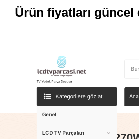
Ürün fiyatları güncel 
İçeriğe
geç
TV Yedek Parça Deposu
Kategorilere göz at
Ana
Genel
LCD TV Parçaları
V270W1-C, V270W