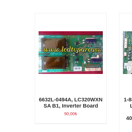
6632L-0494A, LC320WXN
1-8
SA B1, Inverter Board
90,00
₺
4