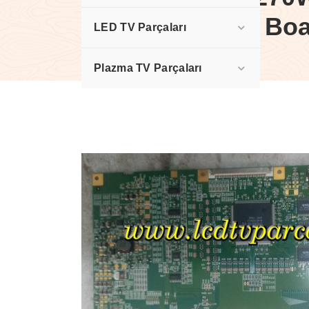
Board, T-Con Bo
LED TV Parçaları
Plazma TV Parçaları