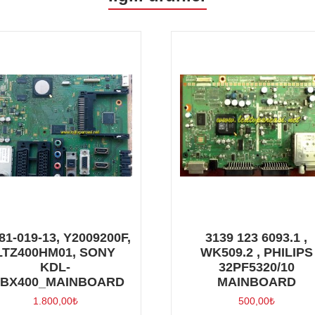
81-019-13, Y2009200F,
3139 123 6093.1 ,
LTZ400HM01, SONY
WK509.2 , PHILIPS
KDL-
32PF5320/10
0BX400_MAINBOARD
MAINBOARD
1.800,00
₺
500,00
₺